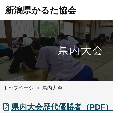
新潟県かるた協会
県内大会
トップページ
>
県内大会
県内大会歴代優勝者（PDF