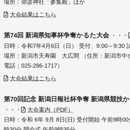
場所：弥彦神社「参集殿」ほか
大会結果はこちら
第74回 新潟県知事杯争奪かるた大会
・・・
日時：令和7年4月6日（日） 受付、9:00～9:30 
場所：新潟市天寿園 大広間 （住所：新潟市中央
電話：025-286-1717）
大会結果はこちら
第70回記念 新潟日報社杯争奪 新潟県競技
・・・
大会案内（PDF）
日時：令和 6年 9月 8日(日) 受付開始 午前9時0
時30分 開会式 午前9時35分